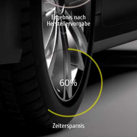
Ergebnis nach
Herstellervorgabe
60
%
Zeitersparnis