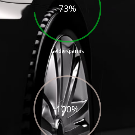
73
%
Geldersparnis
100
%